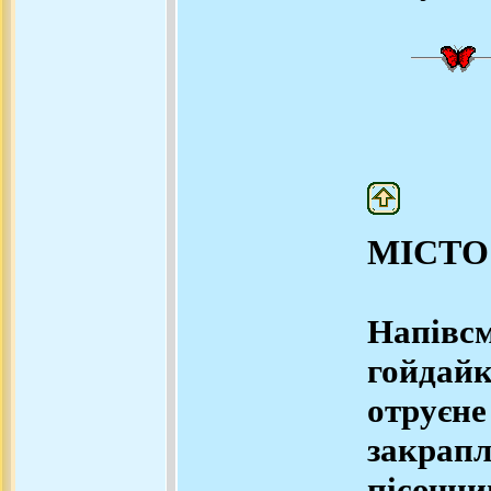
МІСТО
Напівсм
гойдайк
отруєне
закра
пісочн