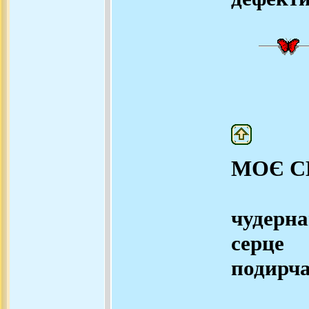
МОЄ С
чудерн
серце
подирча