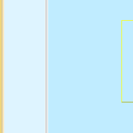
мовчання
Тільки ця поезія
У цій поезії власне немає
простору
це поезія польоту
Про поезію
Ці поезії можна вивчати
Поезія цих років пройнята
історичним оптимізмом
Це один з найбільших
показників нашої духовної
зрілості
поезія - це навіть не відповідь