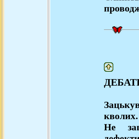
провод
ДЕБАТ
Зацьку
кволих.
Не зац
дефекти