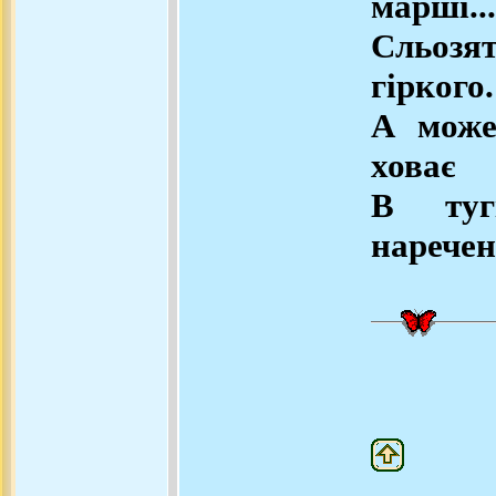
марші...
Сльозят
гіркого.
А може
ховає
В туг
наречен