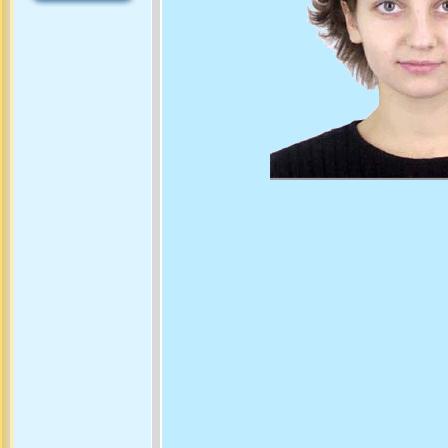
поезія - це не питання
присвятив спеціяльну поезію
Навіть писав поезії
Поезія любові та борні
це поезія, букет
ЦЕ ЩОСЬ ЯК ПОЕЗІЯ
Поезія - це як наркотик
Поезія - це кращі слова в
кращому порядку
Свято поезії, музики і пісні
Поезія - це зажди
неповторність
Це швидше поезія
СУТНІСТЬ ПОЕЗІЇ
Антологія сучасної української
поезії
шукав сутність поезії
Ще поезія - це в будь-якому
випадку
це не поезія
Існує чимало визначень поезії:
поезія - це стиль, поезія - душа
людини, поезія - гонитва за
дійсністю
Збірки поезій
Поезія - це умовний жанр
звідки ця поезія
Писати поезії
Ви знаєте - це поезія
Характерна риса зорової поезі
реалізована поезія
добре знаю поезію
Можливо, поезія
Вас поезія надихає
ПОЕЗІЇ
Формула Поезії
Поезія - це до певної міри стан
душі
Поезія - це слово під знаком