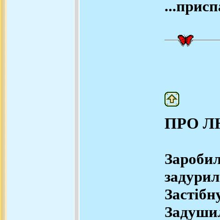
...присп
ПРО 
Зароб
задурил
Засті
Задушил