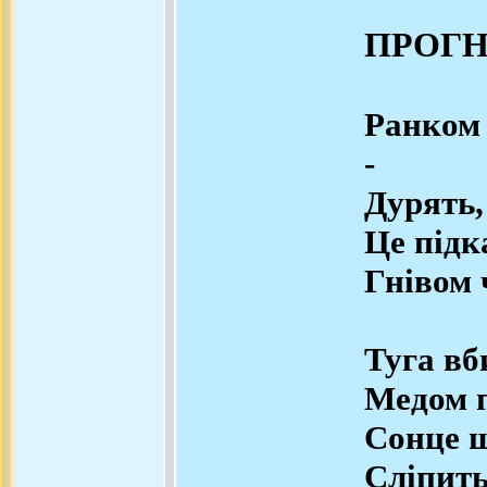
ПРОГ
Ранком 
-
Дурять,
Це підк
Гнівом 
Туга вб
Медом п
Сонце щ
Слі