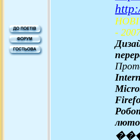
http
НОВІ
- 2007
Диза
перер
Прот
Inter
Micro
Firefo
Робот
лютог
���