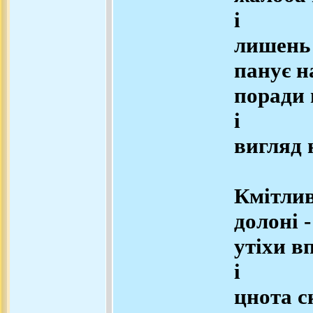
і
лишень 
панує н
поради
і
вигляд 
Кмітли
долоні -
утіхи в
і
цнота с