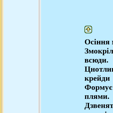
наркотик, Поезія - це кра
пісні, Поезія - це зажди 
Осіння 
Змокрі
всюди.
Цнотли
крейди
Форму
плями.
Дзвенят