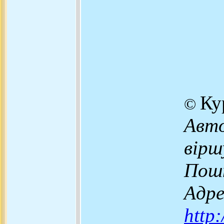
поезія, СУТНІСТЬ ПОЕЗІЇ
сутність поезії, У цій пое
поезію, Ці поезії можна 
оптимізмом Ще поезія - це
визначень поезії: поезія - ц
Характерна риса зорової 
Можливо, поезія
Ку
©
Авто
вірш
Пош
Адре
http: