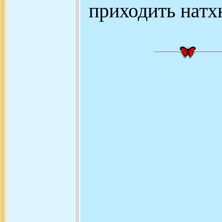
приходить натхн
Антологія сучасної українс
будь-якому випадку, це не 
стиль, поезія - душа люди
поезі, реалізована поезія
надихає, ПОЕЗІЇ, Формула По
це слово під знаком мовча
простору, це поезія польот
років пройнята історичн
нашої духовної зрілості, по
присвятив спеціяльну поезі
поезія, букет, поезія - гон
жанр, звідки ця поезія, 