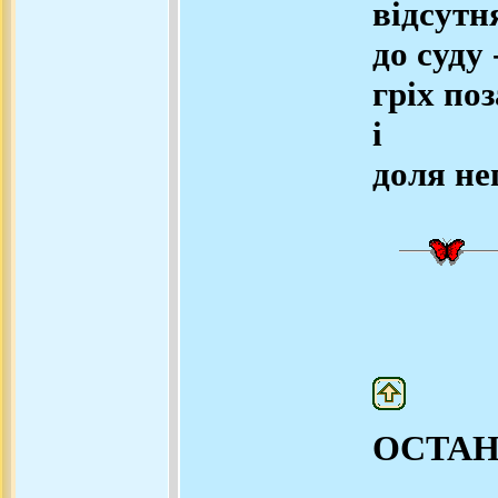
відсутн
до суду 
гріх по
і
доля не
ОСТА