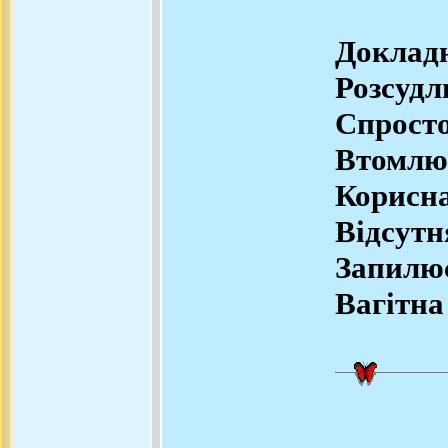
Докладн
Розсудл
Спросто
Втомлю
Корисна
Відсутн
Запилює
Вагітна