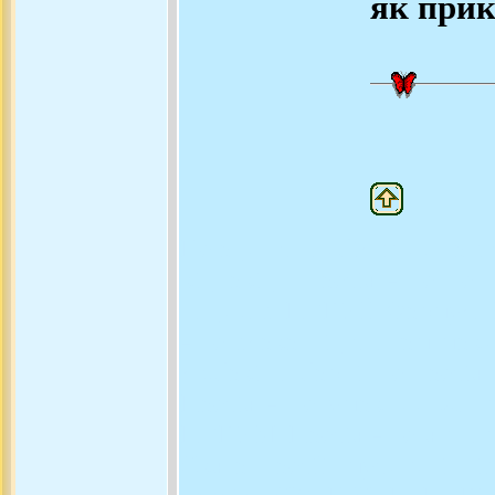
як прик
Це один з найбільших показн
відповідь, поезія - це не
надихає, ПОЕЗІЇ, Формула П
- це слово під знаком мовч
любові та борні, це поезія,
Поезія - це умовний жанр
ПОЕЗІЯ, Поезія - це як нар
Свято поезії, музики і пі