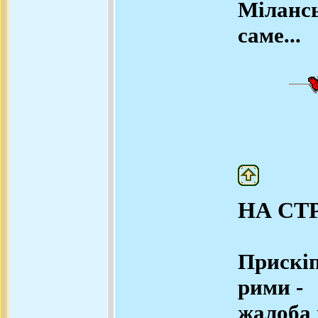
Міланс
саме...
НА СТ
Прискі
рими -
жалоба