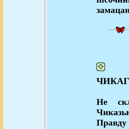
замацан
ЧИКАГ
Не ск
Чиказьк
Прав