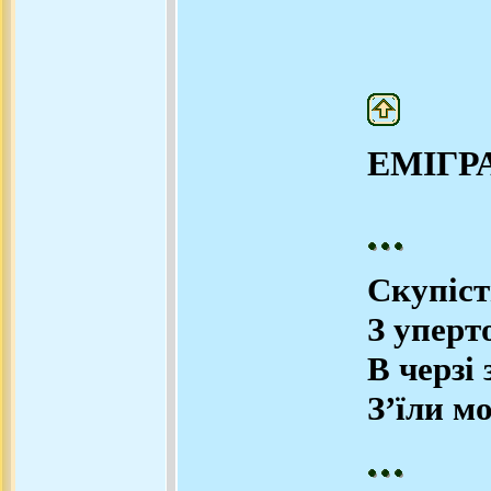
ЕМІГР
Скупіс
З уперт
В черзі 
З’їли м