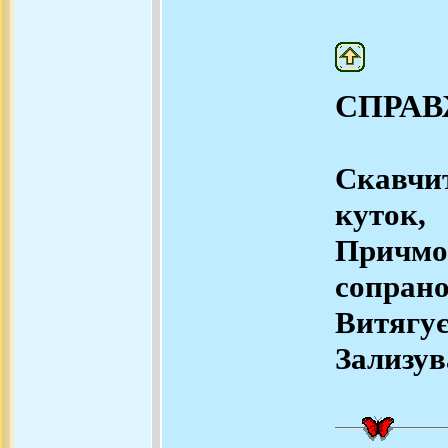
СПРАВ
Скавчи
куток,
Причм
сопрано
Витягує
Зализув